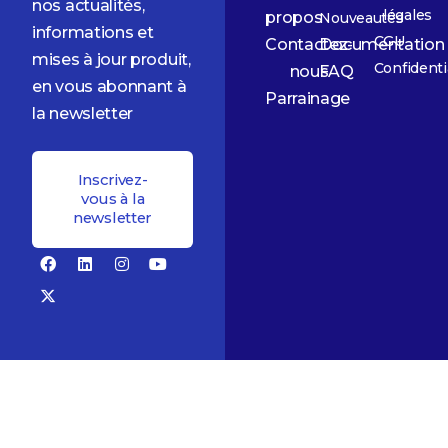
nos actualités,
légales
propos
Nouveautés
informations et
CGU
Contactez-
Documentation
mises à jour produit,
Confidenti
nous
FAQ
en vous abonnant à
Parrainage
la newsletter
Inscrivez-
vous à la
newsletter