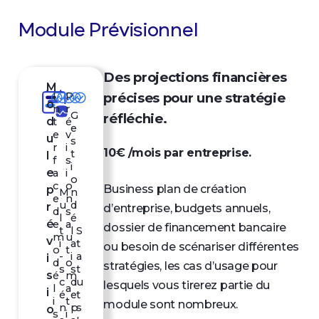
Module Prévisionnel
Des projections financières
M
I
P
précises pour une stratégie
o
n
r
G
réfléchie.
d
t
é
e
e
v
u
s
r
i
10€ /mois par entreprise.
t
l
f
s
i
e
a
i
o
c
o
Business plan de création
p
M
n
e
n
u
d
r
d’entreprise, budgets annuels,
d
s
l
é
é
e
a
dossier de financement bancaire
t
l
S
m
u
v
i
a
t
ou besoin de scénariser différentes
o
t
-
i
a
i
d
o
stratégies, les cas d’usage pour
s
s
t
s
é
m
c
d
u
lesquels vous tirerez partie du
l
a
i
é
e
t
i
t
module sont nombreux.
n
p
s
o
s
i