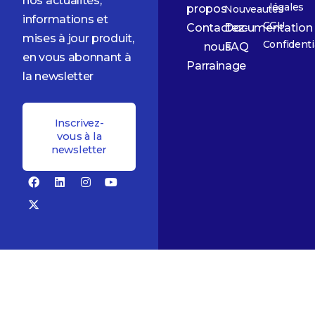
nos actualités,
légales
propos
Nouveautés
informations et
CGU
Contactez-
Documentation
mises à jour produit,
Confidenti
nous
FAQ
en vous abonnant à
Parrainage
la newsletter
Inscrivez-
vous à la
newsletter