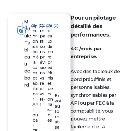
Pour un pilotage
M
Sy
Co
Ta
détaillé des
od
nc
m
bl
performances.
ule
hr
pa
ea
on
rai
ux
Ta
isa
so
de
4€ /mois par
bl
tio
ns
bo
entreprise.
ea
n à
pr
rd
la
évi
pr
u
co
sio
éd
de
Avec des tableaux de
m
ns
éfi
bo
pt
vs
nis
bord prédéfinis et
abi
ré
et
rd
personnalisables,
lité
el
pe
pa
vs
rs
synchronisables par
En
r
N-
on
voi
API ou par FEC à la
AP
1
nal
au
I
isa
comptabilité, vous
to
ou
bl
m
pouvez mettre
pa
es
ati
r
facilement et à
sa
FE