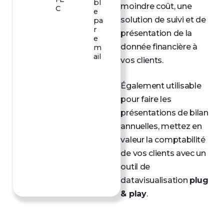
bl
moindre coût, une
C
e
solution de suivi et de
pa
r
présentation de la
e
donnée financière à
m
ail
vos clients.
Également utilisable
pour faire les
présentations de bilan
annuelles, mettez en
valeur la comptabilité
de vos clients avec un
outil de
datavisualisation
plug
& play
.