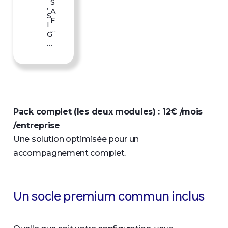
S
,
A
S
F
I
…
G
…
Pack complet (les deux modules) : 12€ /mois
/entreprise
Une solution optimisée pour un
accompagnement complet.
Un socle premium commun inclus