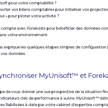
soft
pour votre comptabilité ?
orter vos bilans comptables pour initialiser vos project
isé » pour piloter votre activité ?
e compte avec
Forekasts
pour bénéficier des données com
dans votre environnement.
ous explique les quelques étapes simples de configuration 
 vos données.
ynchroniser MyUnisoft™ et Foreka
pe de vous donner une vue prospective de la situation fin
 indicateurs clés de performance à suivre,
MyUnisoft™
déti
 fiabilisées à date par votre cabinet d’expertise compta