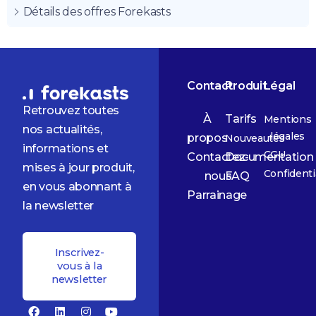
Détails des offres Forekasts
Contact
Produit
Légal
Retrouvez toutes
À
Tarifs
Mentions
nos actualités,
légales
propos
Nouveautés
informations et
CGU
Contactez-
Documentation
mises à jour produit,
Confidenti
nous
FAQ
en vous abonnant à
Parrainage
la newsletter
Inscrivez-
vous à la
newsletter