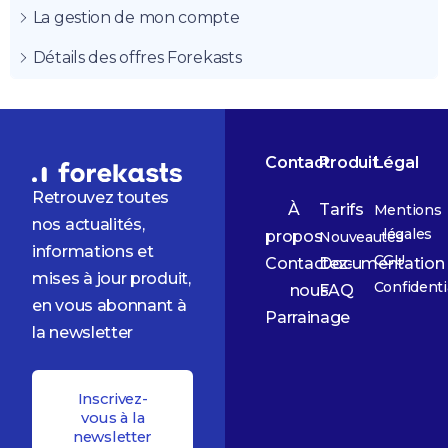
La gestion de mon compte
Détails des offres Forekasts
Contact
Produit
Légal
Retrouvez toutes
À
Tarifs
Mentions
nos actualités,
légales
propos
Nouveautés
informations et
CGU
Contactez-
Documentation
mises à jour produit,
Confidenti
nous
FAQ
en vous abonnant à
Parrainage
la newsletter
Inscrivez-
vous à la
newsletter