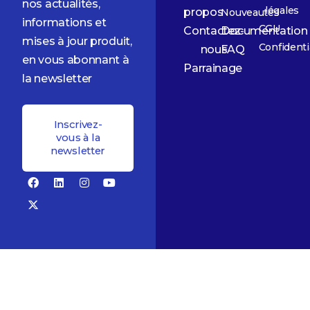
nos actualités,
légales
propos
Nouveautés
informations et
CGU
Contactez-
Documentation
mises à jour produit,
Confidenti
nous
FAQ
en vous abonnant à
Parrainage
la newsletter
Inscrivez-
vous à la
newsletter