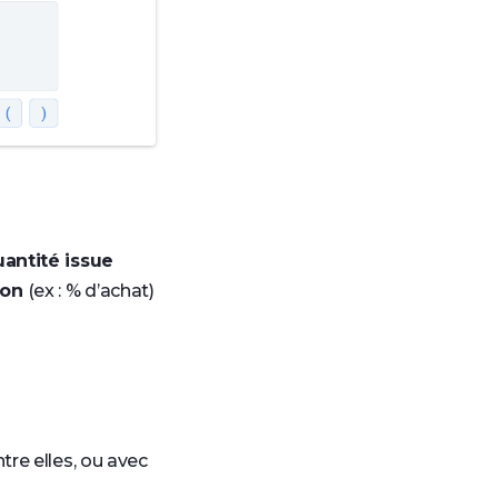
antité issue
ion
(ex : % d’achat)
re elles, ou avec