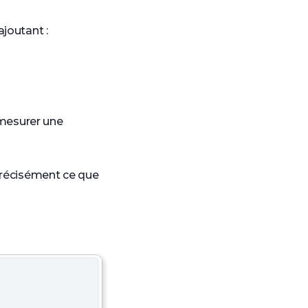
ajoutant :
mesurer une
 précisément ce que