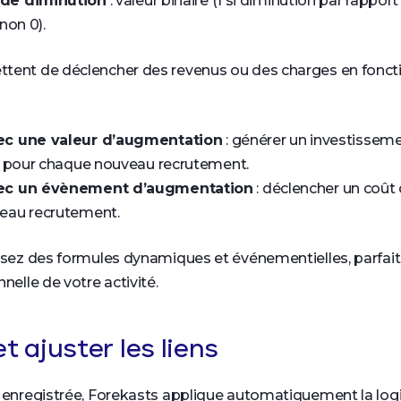
de diminution
: valeur binaire (1 si diminution par rappor
non 0).
tent de déclencher des revenus ou des charges en fonct
c une valeur d’augmentation
: générer un investissem
) pour chaque nouveau recrutement.
ec un évènement d’augmentation
: déclencher un coût
eau recrutement.
uisez des formules dynamiques et événementielles, parfa
nelle de votre activité.
et ajuster les liens
e enregistrée, Forekasts applique automatiquement la log