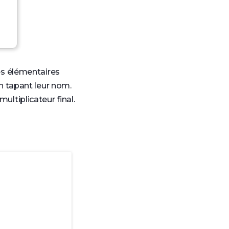
es élémentaires
en tapant leur nom.
ultiplicateur final.