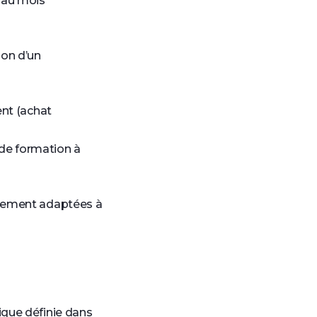
t au mois
ion d’un
ent (achat
 de formation à
itement adaptées à
ique définie dans