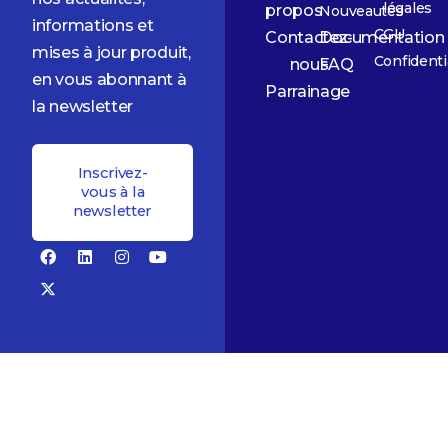
légales
propos
Nouveautés
informations et
CGU
Contactez-
Documentation
mises à jour produit,
Confidenti
nous
FAQ
en vous abonnant à
Parrainage
la newsletter
Inscrivez-
vous à la
newsletter